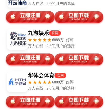
天，皇马官方的一纸公告，正式宣告了巴西天才罗德里戈
的“职业生涯至暗时刻”——右膝前十字韧带完全断裂，外
侧半月板断裂。赛季报销，2026年美加墨世界杯梦碎。2
5岁，本该是步入神坛的黄金期，罗德里戈却在一次毫无
对抗的扭伤中，把未来输了个精光。