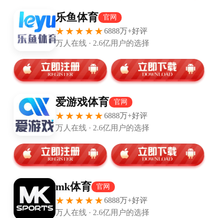
上一篇
亚博体育平台-马塞洛坦言：“防守梅西比防守C罗更
难”
下一篇
曼城vs南安普顿：福登、谢尔基首发，哈兰德替补待
命
相关内容