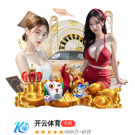


当前位置：
首页
英超
正文


英超与西甲之间……利物浦与巴列
卡诺：命运的奇妙转折
xiaoqiao
2026-06-05 14:44:33
142
英超与西甲之间的奇妙命运交织：利物浦与巴列卡诺——
两项赛事收官前的几周
英格兰球队利物浦与西班牙球队巴列卡诺本赛季在英超和
西甲赛场上呈现出一种耐人寻味的对比态势。
随着两项赛事均仅剩几周赛程，两支球队本赛季的境遇颇