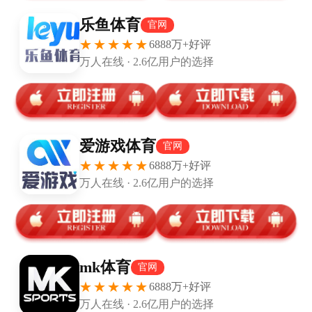
程前往美国，目的是为2026年世界杯提前适应环境，与巴
西和哥伦比亚进行两场友谊赛。
不过，从技术层面来看，这样的友谊赛测试效果将非常难
以预期，尤其是主教练德尚自己也承认，“我们有两场比
赛，但训练时间非常有限。我需要看看如何在三天两赛以
及要适应时差的情况下进行安排。我会尽量让更多球员获
得出场时间。”
和之前在欧洲进行比赛不同，这次旅程包括单程长达七小
时的飞行，还要适应时差（波士顿比法国慢5小时，华盛
顿慢6小时——因为欧洲将在3月末进入夏令时）。这些都
发生在俱乐部赛程进入高密集时期、球员身体严重消耗的
情况下。
在接受《巴黎人报》采访时，法国队和巴黎圣日耳曼前体
能教练亚历山大·马尔勒表示：“从竞技角度来看，这次旅