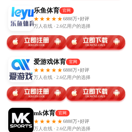
手。
除了他之外，戈登、巴顿等人，也会给掘金队带来更多的
帮助。但是，穆雷的缺席，对于掘金队来说依旧是巨大的
损失。上个赛季季后赛里弗斯的表现耀眼，阿根廷后卫坎
帕佐是适应了NBA的节奏之后表现也有所反弹。但是，他
们还是无法替代穆雷的作用。遥想2020年的季后赛，穆雷
场均能够贡献26.5分。首轮对阵爵士，正是他的疯狂表现
帮助掘金逆转晋级。西部决赛对阵湖人，掘金仅仅赢下了