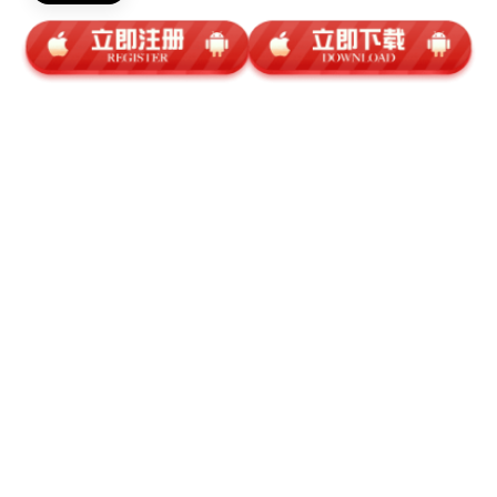
一场比赛，其实也正是靠着穆雷在最后时刻的神仙三分救
主。
穆雷最大的特点在于，他拥有着极强的制造投篮空间能
力，能够在关键时刻投中关键球。其他掘金球员都需要围
绕约基奇开展进攻，但穆雷却可以跳出体系之外。在季后
赛或者常规赛的强强对话当中，掘金队需要穆雷在场。眼
下穆雷还需要再缺席一段时间，掘金只能期待角色球员
们，可以在约基奇身边有着更稳定的发挥。另一方面，就
是球队的防守能够有所提升。
上个赛季掘金在西部半决赛被太阳横扫出局，正是因为他
们在防守端实在是存在着太大的问题。约基奇作为内线球
员，在进攻的时候的确无解，但在防守时就会成为软肋。
保罗多次利用挡拆发动进攻，约基奇很难完成换防，只能
目送对手靠中投得分。另一方面，波特在防守端的表现也