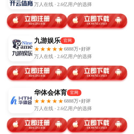
过去这两个赛季，掘金都突破了季后赛首轮。约基奇已经
成长成为了NBA联盟当中当之无愧的超级明星，更是上个
赛季常规赛的最有价值球员。季后赛穆雷缺席，约基奇扛
起了球队进攻的重担，他场均能够贡献29.8分11.6篮板外
加5.0助攻。更为恐怖的是，约基奇的真实命中率还达到了
59.1%。首轮面对努尔基奇和坎特的一对一防守，约基奇
视若无物般连续拿下高分。第二轮艾顿的防守多少给约基
奇带来了一些影响，但塞尔维亚人的表现依旧无可挑剔。
所有人都知道，约基奇最可怕的地方不在于他的个人得
分，而在于他能够最大限度的带动自己的队友。穆雷缺席
之后，小波特扛起了球队进攻的大旗。自从4月6日起，波
特场均能够贡献21.4分，三分球命中率高达42.7%。可以
预见的是，在穆雷将会缺席赛季前半段的情况之下，小波
特的场均得分依旧会在20分以上，成为球队的第二号攻击