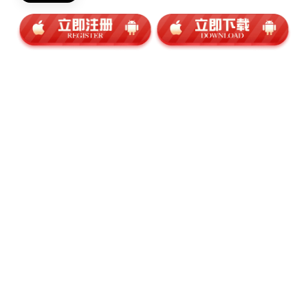
真心希望李镇全能够得到更好的成长，在国字号和自己俱
乐部队中发挥更大的作用，未来成为中国足球可以仰仗的
球星。
上一篇
亚博体育平台-拉亚本赛季欧冠扑救成功率90%排名
历史第四，莱曼100%居首
下一篇
亚博体育平台-马塞洛坦言：“防守梅西比防守C罗更
难”
相关内容
亚博体育APP-山东队赛季总结及休赛期前瞻：如何选择外
援仍是一大难题