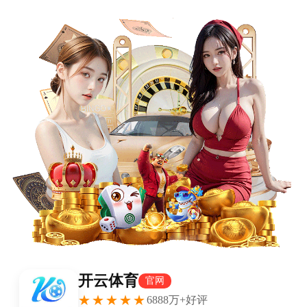


当前位置：
首页
德甲
正文


亚博体育官网-杰克逊“思考人
生”放生曼城，瓜迪奥拉赢球炮轰
赛程
xiaoqiao
2026-01-15 19:00:34
167
体坛周报全媒体特约记者 杨健
全场最抢眼的球员是二门奥特加，曼城注定凶多吉少？欧
冠出局后不到70小时，无暇舔舐伤口的蓝月，便要继续为
仅存的杯赛夺冠再战。然而疲惫和消沉对足总杯半决赛的