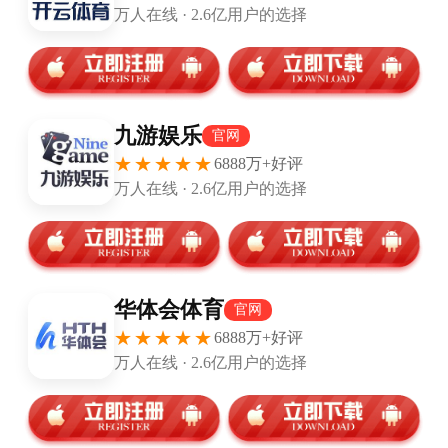
排在联盟第二，近4场比赛更是场均轰下132分。赛前黄蜂
主帅詹姆斯·柏瑞格也提到，“奇才是进攻很强的球队，节
奏很快，可以通过各种方式得分。他们传导球、分享球，
能做出好的投篮选择，他们打得很好。”
而奇才近期强势的进攻表现，显然和当家球星比尔密不可
分，比尔在过去4场比赛中场均砍下38.8分，赛季总得分
也飙到了30分以上，如何防守势不可挡的比尔显然成为了
其他队主帅最头疼的问题。
而当笔者赛前问到如何防守比尔的问题时，黄蜂主帅也开
玩笑地问道，“你有什么好的建议吗？”当得到否定的答案
时，主帅接着说道，“我也在找寻答案，当你用两人防守他
的时候，他又是一个很好的传球手，会让他们得到投三分
的机会。总体来说，防守他是需要投入全身心的问题。你
必须全力防守他，干扰他，如果你让他为所欲为，他会在
今晚赢下比赛。”