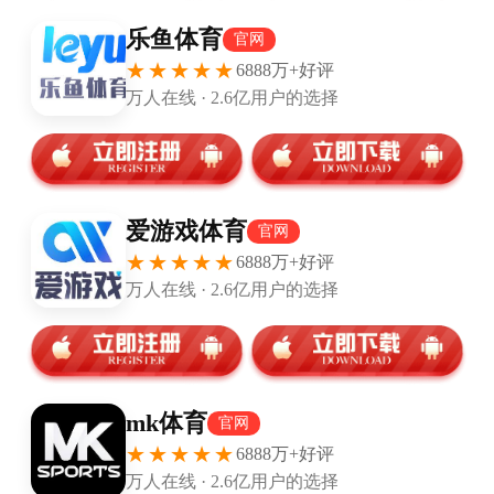
结果几个小时后，他赛前的话一语成谶，所有“预测”全部
灵验：比尔会传球，比尔为所欲为，比尔赢下了比赛，他
没能找到限制比尔的答案。
今晚的比尔依然势不可挡，首节就砍下8分5助攻，很好地
串联起了全队。最终全场砍下30分12助攻5篮板的豪华数
据，并带领奇才在第四节强势逆转，最终以125比118战胜
对手，本赛季首度收获连胜。
相比于以往，上半场的比尔有些“不攻化”，仅出手五次。
在赛后被问到是否应该在上半场多出手的时候，比尔说
道，“我一直觉得如果我想出手，那就能出手。我也一直希
望能让我的队友们保持积极并融入比赛，让他们获得一些
出手机会。今晚也许有些进攻不积极，不过有时是会这
样。”