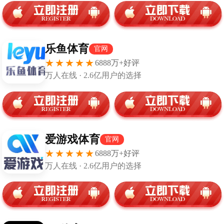
憋着一股劲想要证明自己，在勇士队，怀斯曼所拥有的机会格外
一名“新秀”，重新一步步的证明自己，3场比赛下来，怀斯曼场均
，和猛龙的比赛，是怀斯曼时隔686天再一次在NBA首发出场
无疑更深，因为他的确曾有过一段不错的表现，然而因为伤病等原
不错，但很快，伤病就找上门来，自1月3日以来，和猛龙的这场
到21分还抓瞎了18个篮板，其中包括11个前场篮板。
他和怀斯曼一样需要的是机会，同时他更需要一些运气，活塞队
一，这个赛季，巴格利的各项数据正在刷新生涯新低，但他的命
此下去，他完全有机会重新向外界证明。
3-4名球员，只要坎宁安、艾维、斯图尔特、杜伦、怀斯曼、巴
下一篇